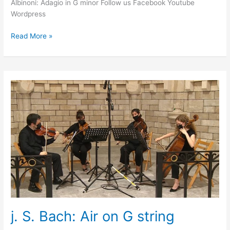
Albinoni: Adagio in G minor Follow us Facebook Youtube
Wordpress
Read More »
j.
S.
Bach:
Air
on
G
string
j. S. Bach: Air on G string