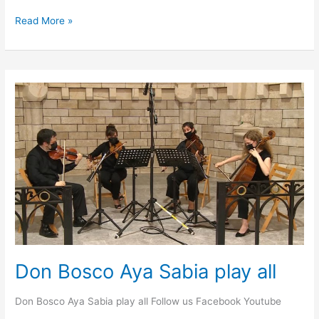
Read More »
Don
Bosco
Aya
Sabia
play
all
Don Bosco Aya Sabia play all
Don Bosco Aya Sabia play all Follow us Facebook Youtube