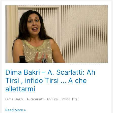
Dima
Bakri
–
A.
Scarlatti:
Ah
Tirsi
,
infido
Tirsi
…
A
Dima Bakri – A. Scarlatti: Ah
che
Tirsi , infido Tirsi … A che
allettarmi
allettarmi
Dima Bakri – A. Scarlatti: Ah Tirsi , infido Tirsi
Read More »