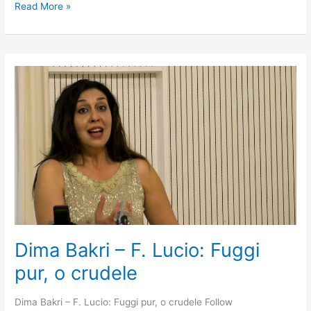
Read More »
Dima
Bakri
–
F.
Lucio:
Fuggi
pur,
o
crudele
Dima Bakri – F. Lucio: Fuggi
pur, o crudele
Dima Bakri – F. Lucio: Fuggi pur, o crudele Follow