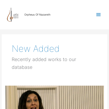
Skip
Main
to
content
Orpheus Of Nazareth
Men
New Added
Recently added works to our
database
Dima
Bakri
–
Baroque