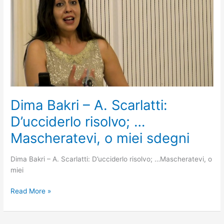
A.
Scarlatti:
D’ucciderlo
risolvo;
…
Mascheratevi,
o
miei
sdegni
Dima Bakri – A. Scarlatti:
D’ucciderlo risolvo; …
Mascheratevi, o miei sdegni
Dima Bakri – A. Scarlatti: D’ucciderlo risolvo; …Mascheratevi, o
miei
Read More »