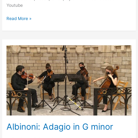
Youtube
Read More »
Albinoni:
Adagio
in
G
minor
Albinoni: Adagio in G minor